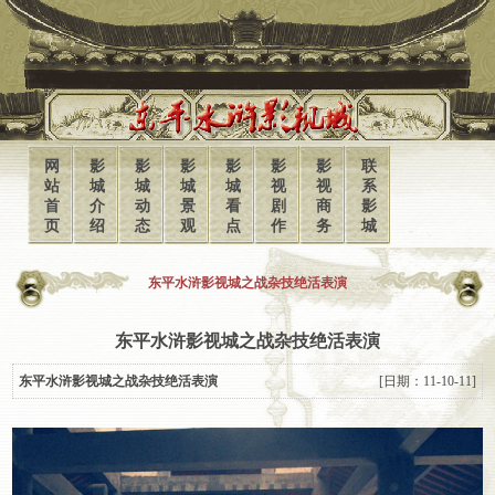
网
影
影
影
影
影
影
联
站
城
城
城
城
视
视
系
首
介
动
景
看
剧
商
影
页
绍
态
观
点
作
务
城
东平水浒影视城之战杂技绝活表演
东平水浒影视城之战杂技绝活表演
东平水浒影视城之战杂技绝活表演
[日期：11-10-11]