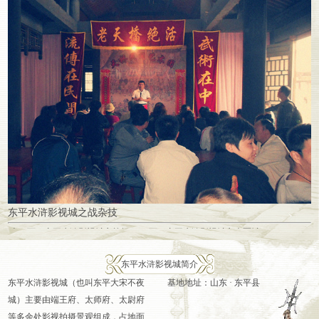
东平水浒影视城之战杂技
上一页：
东平水浒影视城之战场
下一页：
东平水浒影视城之幽冥城
东平水浒影视城简介
东平水浒影视城（也叫东平大宋不夜
基地地址：山东 · 东平县
城）主要由端王府、太师府、太尉府
等多余处影视拍摄景观组成，占地面