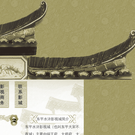
影
联
视
系
商
影
务
城
东平水浒影视城简介
东平水浒影视城（也叫东平大宋不
夜城）主要由端王府、太师府、太