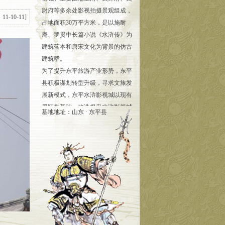
尉府等多余处影视拍摄景观组成，
1-10-11]
占地面积30万平方米，是以施耐
庵、罗贯中长篇小说《水浒传》为
建筑蓝本和唐宋文化为背景的仿古
建筑群。
为了提升东平旅游产业形势，东平
县积极谋划转型升级，寻求文旅发
展新模式，东平水浒影视城以现有
景区为基础，改造提升水浒影视城
基地地址：山东 · 东平县
主街区、辅街区25000平方米。突
出“灯光、演绎、美食”核心元素，
悬挂灯笼15000个，安装亮化牌楼
30余个，制作花车、东平湖女、发
财兔、麒麟等巨型雕塑10个，招引
文化创意、餐饮小吃、特产非遗等
各类业态38家，同步进行东平湖美
人鱼、雾中仙、石中玉、三手棋圣
等10余种行为艺术表演，着力丰富