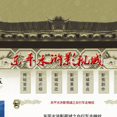
网
影
影
影
影
影
站
城
城
城
城
视
首
介
动
景
看
剧
页
绍
态
观
点
作
东平水浒影视城之自行车走钢丝
东平水浒影视城之自行车走钢丝