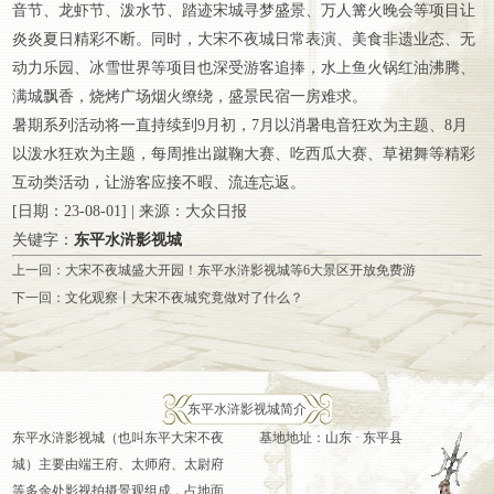
音节、龙虾节、泼水节、踏迹宋城寻梦盛景、万人篝火晚会等项目让
炎炎夏日精彩不断。同时，大宋不夜城日常表演、美食非遗业态、无
动力乐园、冰雪世界等项目也深受游客追捧，水上鱼火锅红油沸腾、
满城飘香，烧烤广场烟火缭绕，盛景民宿一房难求。
暑期系列活动将一直持续到9月初，7月以消暑电音狂欢为主题、8月
以泼水狂欢为主题，每周推出蹴鞠大赛、吃西瓜大赛、草裙舞等精彩
互动类活动，让游客应接不暇、流连忘返。
[日期：23-08-01] | 来源：大众日报
关键字：
东平水浒影视城
上一回：
大宋不夜城盛大开园！东平水浒影视城等6大景区开放免费游
下一回：
文化观察丨大宋不夜城究竟做对了什么？
东平水浒影视城简介
东平水浒影视城（也叫东平大宋不夜
基地地址：山东 · 东平县
城）主要由端王府、太师府、太尉府
等多余处影视拍摄景观组成，占地面