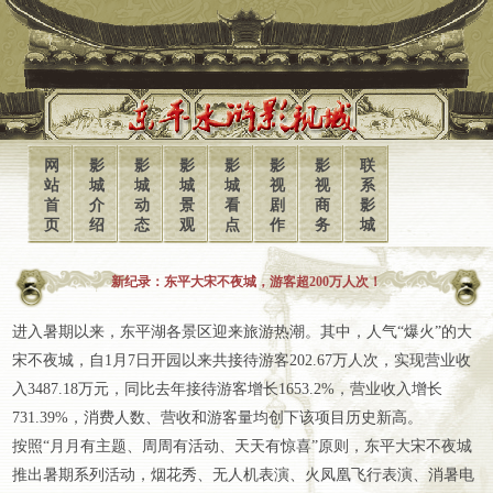
网
影
影
影
影
影
影
联
站
城
城
城
城
视
视
系
首
介
动
景
看
剧
商
影
页
绍
态
观
点
作
务
城
新纪录：东平大宋不夜城，游客超200万人次！
进入暑期以来，东平湖各景区迎来旅游热潮。其中，人气“爆火”的大
宋不夜城，自1月7日开园以来共接待游客202.67万人次，实现营业收
入3487.18万元，同比去年接待游客增长1653.2%，营业收入增长
731.39%，消费人数、营收和游客量均创下该项目历史新高。
按照“月月有主题、周周有活动、天天有惊喜”原则，东平大宋不夜城
推出暑期系列活动，烟花秀、无人机表演、火凤凰飞行表演、消暑电