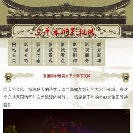
网
影
影
影
影
影
影
联
站
城
城
城
城
视
视
系
首
介
动
景
看
剧
商
影
页
绍
态
观
点
作
务
城
迎祖国华诞 赏东平大宋不夜城
国庆的金风，携着秋天的诗意，吹向那如梦如幻的大宋不夜城。在这
个充满家国情怀与自然浪漫的时节，一场穿越千年的奇妙之旅正等待
着你。