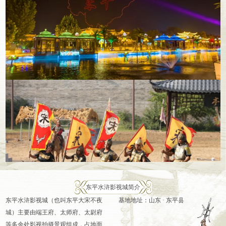
东平水浒影视城简介
东平水浒影视城（也叫东平大宋不夜
基地地址：山东 · 东平县
城）主要由端王府、太师府、太尉府
等多余处影视拍摄景观组成，占地面