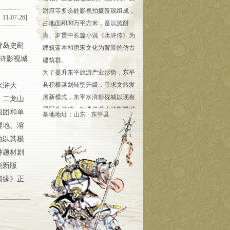
尉府等多余处影视拍摄景观组成，
1-07-26]
占地面积30万平方米，是以施耐
庵、罗贯中长篇小说《水浒传》为
青岛史耐
建筑蓝本和唐宋文化为背景的仿古
浒影视城
建筑群。
为了提升东平旅游产业形势，东平
县积极谋划转型升级，寻求文旅发
水浒大
展新模式，东平水浒影视城以现有
、二龙山
景区为基础，改造提升水浒影视城
组团和单
基地地址：山东 · 东平县
主街区、辅街区25000平方米。突
湿地、溶
出“灯光、演绎、美食”核心元素，
地以其极
悬挂灯笼15000个，安装亮化牌楼
种题材剧
30余个，制作花车、东平湖女、发
剧新版
财兔、麒麟等巨型雕塑10个，招引
情缘》正
文化创意、餐饮小吃、特产非遗等
各类业态38家，同步进行东平湖美
人鱼、雾中仙、石中玉、三手棋圣
等10余种行为艺术表演，着力丰富