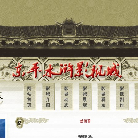
网
影
影
影
影
影
站
城
城
城
城
视
首
介
动
景
看
剧
页
绍
态
观
点
作
楚留香
楚留香