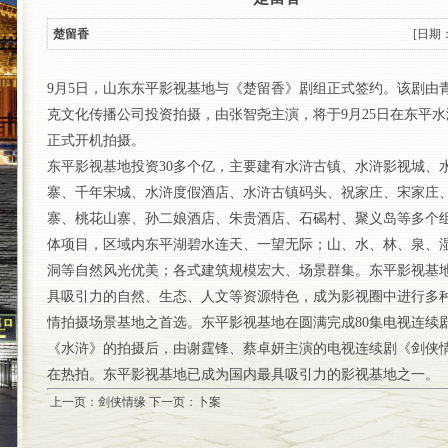
楚留香
[日期：1
9月5日，山东东平影视基地与《楚留香》剧组正式签约。该剧由
克文化传播公司投资拍摄，由张智尧主演，将于9月25日在东平水
正式开机拍摄。
东平影视基地投资30多个亿，主要建有水浒古镇、水浒影视城、
寨、千年宋城、水浒度假酒店、水浒古镇码头、祝家庄、宋家庄
寨、桃花山寨、孙二娘酒店、朱贵酒店、石碣村、聚义岛等多个
体项目，区域内东平湖碧水连天、一望无际；山、水、林、泉、
洞等自然风光优美；各式建筑规模宏大、场景群集。东平影视基
具吸引力的自然、生态、人文等资源特色，成为影视圈中进行多
情拍摄场景基地之首选。东平影视基地在圆满完成80集电视连续
《水浒》的拍摄后，由谢霆锋、蔡卓妍主演的电视连续剧《剑侠
在热拍。东平影视基地已成为国内最具吸引力的影视基地之一。
上一页：
剑侠情缘
下一页：
卜案