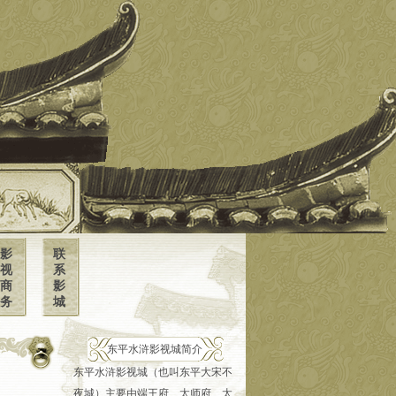
影
联
视
系
商
影
务
城
东平水浒影视城简介
东平水浒影视城（也叫东平大宋不
夜城）主要由端王府、太师府、太